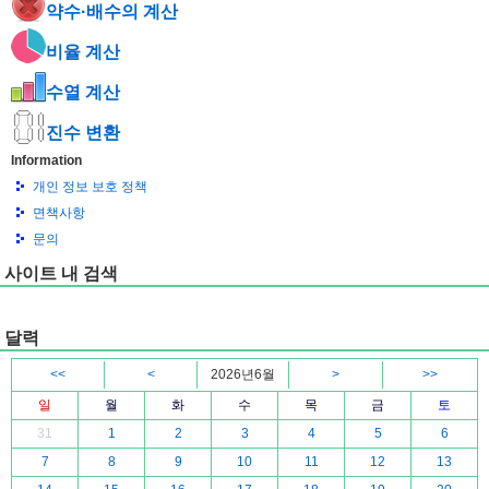
약수·배수의 계산
비율 계산
수열 계산
진수 변환
Information
개인 정보 보호 정책
면책사항
문의
사이트 내 검색
달력
<<
<
2026년6월
>
>>
일
월
화
수
목
금
토
31
1
2
3
4
5
6
7
8
9
10
11
12
13