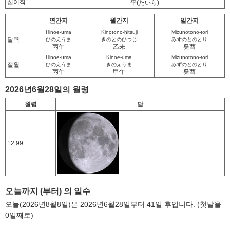
십이직
平
(たいら)
연간지
월간지
일간지
Hinoe-uma
Kinotono-hitsuji
Mizunotono-tori
달력
ひのえうま
きのとのひつじ
みずのとのとり
丙午
乙未
癸酉
Hinoe-uma
Kinoe-uma
Mizunotono-tori
절월
ひのえうま
きのえうま
みずのとのとり
丙午
甲午
癸酉
2026년6월28일의 월령
월령
달
12.99
오늘까지 (부터) 의 일수
오늘(2026년8월8일)은 2026년6월28일부터 41일 후입니다. (첫날을
0일째로)