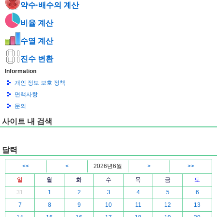
약수·배수의 계산
비율 계산
수열 계산
진수 변환
Information
개인 정보 보호 정책
면책사항
문의
사이트 내 검색
달력
<<
<
2026년6월
>
>>
일
월
화
수
목
금
토
31
1
2
3
4
5
6
7
8
9
10
11
12
13