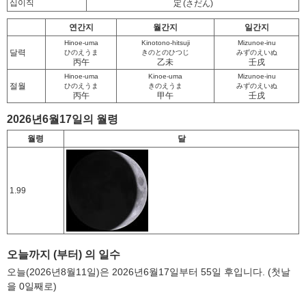
십이직
定
(さだん)
연간지
월간지
일간지
Hinoe-uma
Kinotono-hitsuji
Mizunoe-inu
달력
ひのえうま
きのとのひつじ
みずのえいぬ
丙午
乙未
壬戌
Hinoe-uma
Kinoe-uma
Mizunoe-inu
절월
ひのえうま
きのえうま
みずのえいぬ
丙午
甲午
壬戌
2026년6월17일의 월령
월령
달
1.99
오늘까지 (부터) 의 일수
오늘(2026년8월11일)은 2026년6월17일부터 55일 후입니다. (첫날
을 0일째로)