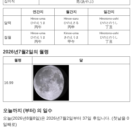
십이직
危
(あやぶ)
연간지
월간지
일간지
Hinoe-uma
Hinoe-saru
Hinotono-ushi
달력
ひのえうま
ひのえさる
ひのとのうし
丙午
丙申
丁丑
Hinoe-uma
Kinoe-uma
Hinotono-ushi
절월
ひのえうま
きのえうま
ひのとのうし
丙午
甲午
丁丑
2026년7월2일의 월령
월령
달
16.99
오늘까지 (부터) 의 일수
오늘(2026년8월8일)은 2026년7월2일부터 37일 후입니다. (첫날을 0
일째로)