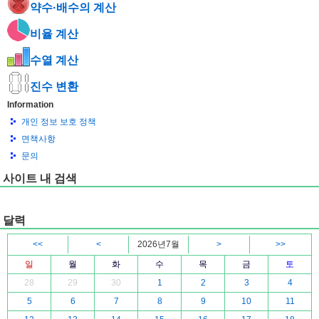
약수·배수의 계산
비율 계산
수열 계산
진수 변환
Information
개인 정보 보호 정책
면책사항
문의
사이트 내 검색
달력
<<
<
2026년7월
>
>>
일
월
화
수
목
금
토
28
29
30
1
2
3
4
5
6
7
8
9
10
11