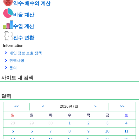
약수·배수의 계산
비율 계산
수열 계산
진수 변환
Information
개인 정보 보호 정책
면책사항
문의
사이트 내 검색
달력
<<
<
2026년7월
>
>>
일
월
화
수
목
금
토
28
29
30
1
2
3
4
5
6
7
8
9
10
11