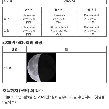
십이직
満
(みつ)
연간지
월간지
일간지
Hinoe-uma
Hinoe-saru
Kinotono-tori
달력
ひのえうま
ひのえさる
きのとのとり
丙午
丙申
乙酉
Hinoe-uma
Kinotono-hitsuji
Kinotono-tori
절월
ひのえうま
きのとのひつじ
きのとのとり
丙午
乙未
乙酉
2026년7월10일의 월령
월령
달
24.99
오늘까지 (부터) 의 일수
오늘(2026년8월8일)은 2026년7월10일부터 29일 후입니다. (첫날을
0일째로)