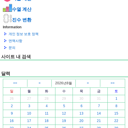
수열 계산
진수 변환
Information
개인 정보 보호 정책
면책사항
문의
사이트 내 검색
달력
<<
<
2026년8월
>
>>
일
월
화
수
목
금
토
26
27
28
29
30
31
1
2
3
4
5
6
7
8
9
10
11
12
13
14
15
16
17
18
19
20
21
22