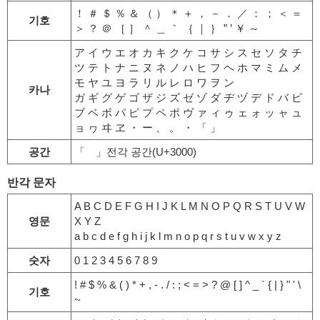
！ ＃ ＄ ％ ＆ （ ） ＊ ＋ ， － ． ／ ： ； ＜ ＝
기호
＞ ？ ＠ ［ ］ ＾ ＿ ｀ ｛ ｜ ｝ ” ’ ￥ ～
ア イ ウ エ オ カ キ ク ケ コ サ シ ス セ ソ タ チ
ツ テ ト ナ ニ ヌ ネ ノ ハ ヒ フ ヘ ホ マ ミ ム メ
モ ヤ ユ ヨ ラ リ ル レ ロ ワ ヲ ン
카나
ガ ギ グ ゲ ゴ ザ ジ ズ ゼ ゾ ダ ヂ ヅ デ ド バ ビ
ブ ベ ボ パ ピ プ ペ ポ ヴ ァ ィ ゥ ェ ォ ッ ャ ュ
ョ ヮ ヰ ヱ ・ ー 、 。 ・ 「 」
공간
「 」전각 공간(U+3000)
반각 문자
A B C D E F G H I J K L M N O P Q R S T U V W
영문
X Y Z
a b c d e f g h i j k l m n o p q r s t u v w x y z
숫자
0 1 2 3 4 5 6 7 8 9
! # $ % & ( ) * + , - . / : ; < = > ? @ [ ] ^ _ ` { | } " ' \
기호
~