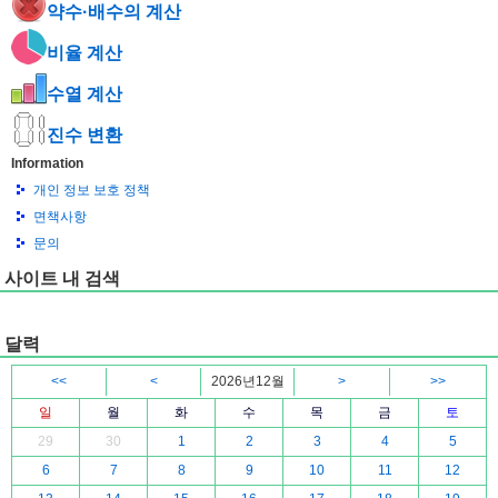
약수·배수의 계산
비율 계산
수열 계산
진수 변환
Information
개인 정보 보호 정책
면책사항
문의
사이트 내 검색
달력
<<
<
2026년12월
>
>>
일
월
화
수
목
금
토
29
30
1
2
3
4
5
6
7
8
9
10
11
12