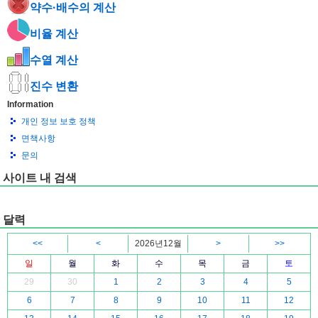
약수·배수의 계산
비율 계산
수열 계산
진수 변환
Information
개인 정보 보호 정책
면책사항
문의
사이트 내 검색
달력
<<
<
2026년12월
>
>>
일
월
화
수
목
금
토
29
30
1
2
3
4
5
6
7
8
9
10
11
12