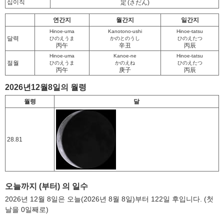
십이직
定
(さだん)
연간지
월간지
일간지
Hinoe-uma
Kanotono-ushi
Hinoe-tatsu
달력
ひのえうま
かのとのうし
ひのえたつ
丙午
辛丑
丙辰
Hinoe-uma
Kanoe-ne
Hinoe-tatsu
절월
ひのえうま
かのえね
ひのえたつ
丙午
庚子
丙辰
2026년12월8일의 월령
월령
달
28.81
오늘까지 (부터) 의 일수
2026년 12월 8일은 오늘(2026년 8월 8일)부터 122일 후입니다. (첫
날을 0일째로)