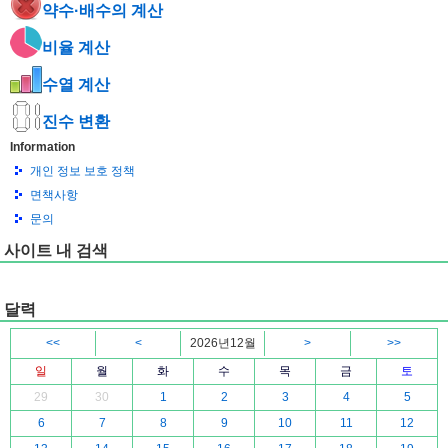
약수·배수의 계산
비율 계산
수열 계산
진수 변환
Information
개인 정보 보호 정책
면책사항
문의
사이트 내 검색
달력
<<
<
2026년12월
>
>>
일
월
화
수
목
금
토
29
30
1
2
3
4
5
6
7
8
9
10
11
12