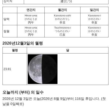
십이직
建
(たつ)
연간지
월간지
일간지
Hinoe-uma
Kanotono-ushi
Kanotono-i
달력
ひのえうま
かのとのうし
かのとのい
丙午
辛丑
辛亥
Hinoe-uma
Tsuchinotono-i
Kanotono-i
절월
ひのえうま
つちのとのい
かのとのい
丙午
己亥
辛亥
2026년12월3일의 월령
월령
달
23.81
오늘까지 (부터) 의 일수
2026년 12월 3일은 오늘(2026년 8월 9일)부터 116일 후입니다. (첫
날을 0일째로)