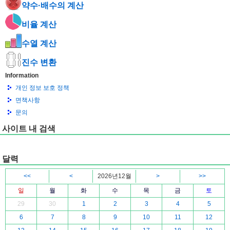
약수·배수의 계산
비율 계산
수열 계산
진수 변환
Information
개인 정보 보호 정책
면책사항
문의
사이트 내 검색
달력
<<
<
2026년12월
>
>>
일
월
화
수
목
금
토
29
30
1
2
3
4
5
6
7
8
9
10
11
12