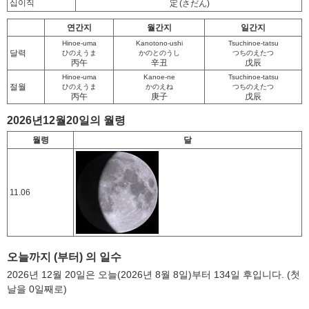
십이직
定
(さだん)
연간지
월간지
일간지
Hinoe-uma
Kanotono-ushi
Tsuchinoe-tatsu
달력
ひのえうま
かのとのうし
つちのえたつ
丙午
辛丑
戊辰
Hinoe-uma
Kanoe-ne
Tsuchinoe-tatsu
절월
ひのえうま
かのえね
つちのえたつ
丙午
庚子
戊辰
2026년12월20일의 월령
월령
달
11.06
오늘까지 (부터) 의 일수
2026년 12월 20일은 오늘(2026년 8월 8일)부터 134일 후입니다. (첫
날을 0일째로)