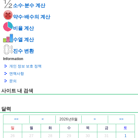
소수·분수 계산
약수·배수의 계산
비율 계산
수열 계산
진수 변환
Information
개인 정보 보호 정책
면책사항
문의
사이트 내 검색
달력
<<
<
2026년8월
>
>>
일
월
화
수
목
금
토
26
27
28
29
30
31
1