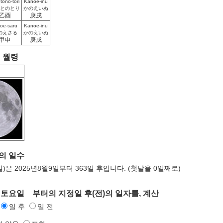
tono-tori
Kanoe-inu
とのとり
かのえいぬ
乙酉
庚戌
oe-saru
Kanoe-inu
のえさる
かのえいぬ
甲申
庚戌
의 월령
 의 일수
일)은 2025년8월9일부터 363일 후입니다. (첫날을 0일째로)
 토요일 부터의 지정일 후(전)의 일자를, 계산
일 후
일 전