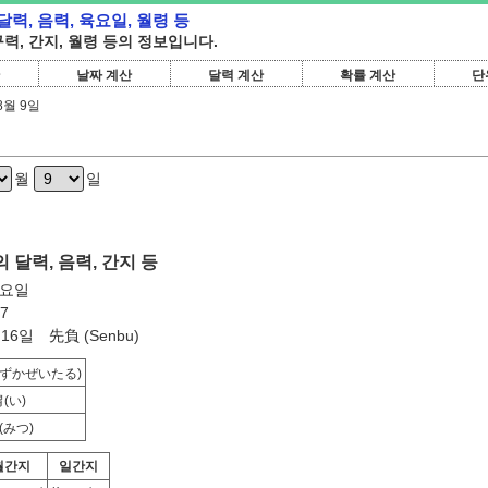
 달력, 음력, 육요일, 월령 등
 구력, 간지, 월령 등의 정보입니다.
날짜 계산
달력 계산
확률 계산
단
8월 9일
월
일
의 달력, 음력, 간지 등
토요일
7
16일 先負 (Senbu)
すずかぜいたる)
胃
(い)
(みつ)
월간지
일간지