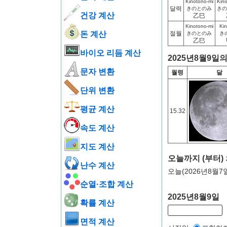
Kinotono-mi
Kino
달력
きのとのみ
きの
건강 계산
乙巳
Kinotono-mi
Kin
돈 계산
절월
きのとのみ
き
乙巳
바이오 리듬 계산
2025년8월9일
문자 변환
월령
달
단위 변환
평균 계산
15.32
속도 계산
지도 계산
오늘까지 (부터)
난수 계산
오늘(2026년8월7
순열·조합 계산
2025년8월9일
확률 계산
면적 계산