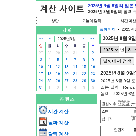
2025년 8월 9일의 일본
2025년 8월 9일의 달력
상단
오늘의 달력
시간 계산
톱 페이지
2025년 
2025년 8월 9일
<<
<
2025년8월
>
>>
일
월
화
수
목
금
토
년
27
28
29
30
31
1
2
3
4
5
6
7
8
9
10
11
12
13
14
15
16
2025년 8월 9일
17
18
19
20
21
22
23
2025년 8월 9일 
24
25
26
27
28
29
30
일본 달력：Reiwa 
31
1
2
3
4
5
6
음력：2025년 6월 
Suzukaze itaru
칠십이후
涼風至
(
i
시간 계산
28박
Mitsu
십이직
満
날짜 계산
연간지
달력 계산