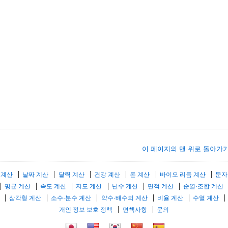
이 페이지의 맨 위로 돌아가
 계산
날짜 계산
달력 계산
건강 계산
돈 계산
바이오 리듬 계산
문자
평균 계산
속도 계산
지도 계산
난수 계산
면적 계산
순열·조합 계산
삼각형 계산
소수·분수 계산
약수·배수의 계산
비율 계산
수열 계산
개인 정보 보호 정책
면책사항
문의