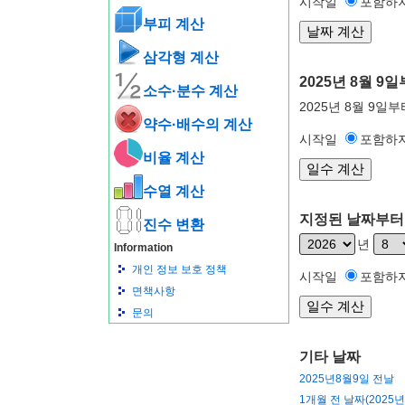
시작일
포함하
부피 계산
삼각형 계산
2025년 8월 
소수·분수 계산
2025년 8월 9일
약수·배수의 계산
시작일
포함하
비율 계산
수열 계산
지정된 날짜부터 
진수 변환
년
Information
개인 정보 보호 정책
시작일
포함하
면책사항
문의
기타 날짜
2025년8월9일 전날
1개월 전 날짜(2025년