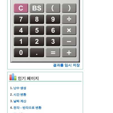
결과를 임시 저장
인기 페이지
1.
난수 생성
2.
시간 변환
3.
날짜 계산
4.
전각⇔반각으로 변환