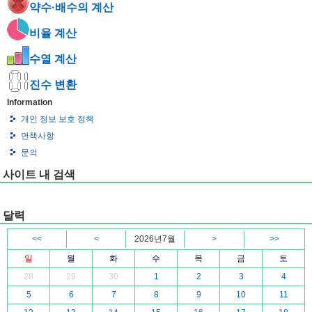
약수·배수의 계산
비율 계산
수열 계산
진수 변환
Information
개인 정보 보호 정책
면책사항
문의
사이트 내 검색
달력
<<
<
2026년7월
>
>>
일
월
화
수
목
금
토
28
29
30
1
2
3
4
5
6
7
8
9
10
11