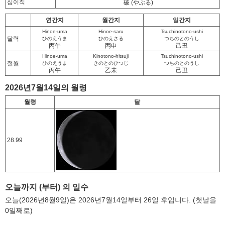
십이직
破
(やぶる)
연간지
월간지
일간지
Hinoe-uma
Hinoe-saru
Tsuchinotono-ushi
달력
ひのえうま
ひのえさる
つちのとのうし
丙午
丙申
己丑
Hinoe-uma
Kinotono-hitsuji
Tsuchinotono-ushi
절월
ひのえうま
きのとのひつじ
つちのとのうし
丙午
乙未
己丑
2026년7월14일의 월령
월령
달
28.99
오늘까지 (부터) 의 일수
오늘(2026년8월9일)은 2026년7월14일부터 26일 후입니다. (첫날을
0일째로)