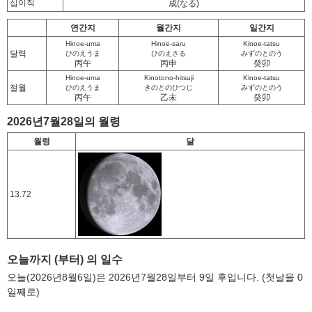
십이직
成
(なる)
연간지
월간지
일간지
Hinoe-uma
Hinoe-saru
Kinoe-tatsu
달력
ひのえうま
ひのえさる
みずのとのう
丙午
丙申
癸卯
Hinoe-uma
Kinotono-hitsuji
Kinoe-tatsu
절월
ひのえうま
きのとのひつじ
みずのとのう
丙午
乙未
癸卯
2026년7월28일의 월령
월령
달
13.72
오늘까지 (부터) 의 일수
오늘(2026년8월6일)은 2026년7월28일부터 9일 후입니다. (첫날을 0
일째로)