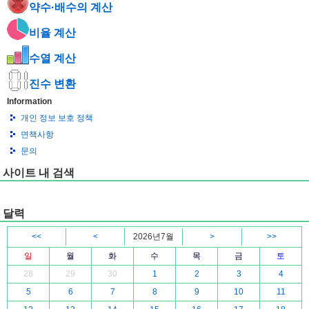
약수·배수의 계산
비율 계산
수열 계산
진수 변환
Information
개인 정보 보호 정책
면책사항
문의
사이트 내 검색
달력
<<
<
2026년7월
>
>>
일
월
화
수
목
금
토
28
29
30
1
2
3
4
5
6
7
8
9
10
11