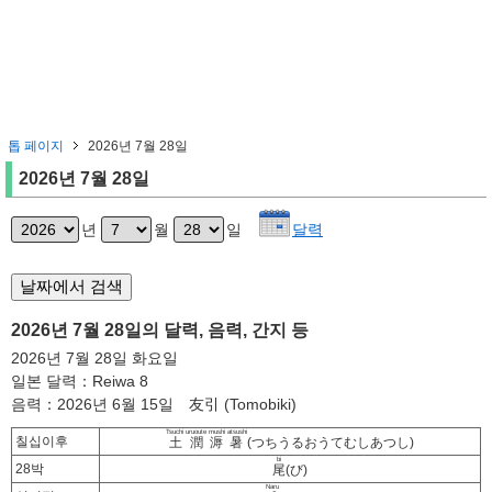
톱 페이지
2026년 7월 28일
2026년 7월 28일
년
월
일
달력
2026년 7월 28일의 달력, 음력, 간지 등
2026년 7월 28일 화요일
일본 달력：Reiwa 8
음력：2026년 6월 15일 友引 (Tomobiki)
Tsuchi uruoute mushi atsushi
칠십이후
土潤溽暑
(つちうるおうてむしあつし)
bi
28박
尾
(び)
Naru