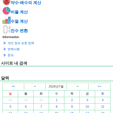
약수·배수의 계산
비율 계산
수열 계산
진수 변환
Information
개인 정보 보호 정책
면책사항
문의
사이트 내 검색
달력
<<
<
2026년7월
>
>>
일
월
화
수
목
금
토
28
29
30
1
2
3
4
5
6
7
8
9
10
11