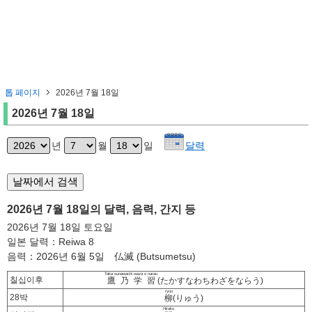
톱 페이지
2026년 7월 18일
2026년 7월 18일
년
월
일
달력
2026년 7월 18일의 달력, 음력, 간지 등
2026년 7월 18일 토요일
일본 달력：Reiwa 8
음력：2026년 6월 5일 仏滅 (Butsumetsu)
Taka sunawachi waza o narau
칠십이후
鷹乃学習
(たかすなわちわざをならう)
ryuu
28박
柳
(りゅう)
Hiraku