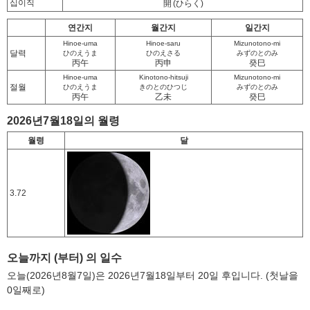
십이직
開
(ひらく)
연간지
월간지
일간지
Hinoe-uma
Hinoe-saru
Mizunotono-mi
달력
ひのえうま
ひのえさる
みずのとのみ
丙午
丙申
癸巳
Hinoe-uma
Kinotono-hitsuji
Mizunotono-mi
절월
ひのえうま
きのとのひつじ
みずのとのみ
丙午
乙未
癸巳
2026년7월18일의 월령
월령
달
3.72
오늘까지 (부터) 의 일수
오늘(2026년8월7일)은 2026년7월18일부터 20일 후입니다. (첫날을
0일째로)