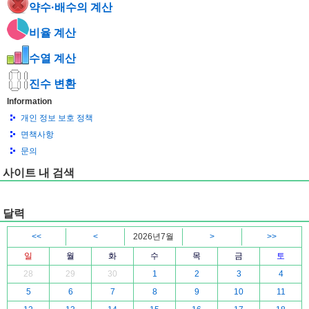
약수·배수의 계산
비율 계산
수열 계산
진수 변환
Information
개인 정보 보호 정책
면책사항
문의
사이트 내 검색
달력
<<
<
2026년7월
>
>>
일
월
화
수
목
금
토
28
29
30
1
2
3
4
5
6
7
8
9
10
11