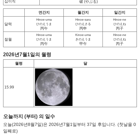
십이직
破
(やぶる)
연간지
월간지
일간지
Hinoe-uma
Hinoe-saru
Hinoe-ne
달력
ひのえうま
ひのえさる
ひのえね
丙午
丙申
丙子
Hinoe-uma
Kinoe-uma
Hinoe-ne
절월
ひのえうま
きのえうま
ひのえね
丙午
甲午
丙子
2026년7월1일의 월령
월령
달
15.99
오늘까지 (부터) 의 일수
오늘(2026년8월7일)은 2026년7월1일부터 37일 후입니다. (첫날을 0
일째로)