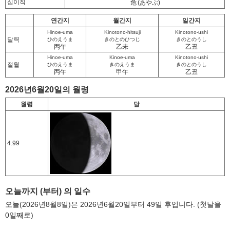
십이직
危
(あやぶ)
연간지
월간지
일간지
Hinoe-uma
Kinotono-hitsuji
Kinotono-ushi
달력
ひのえうま
きのとのひつじ
きのとのうし
丙午
乙未
乙丑
Hinoe-uma
Kinoe-uma
Kinotono-ushi
절월
ひのえうま
きのえうま
きのとのうし
丙午
甲午
乙丑
2026년6월20일의 월령
월령
달
4.99
오늘까지 (부터) 의 일수
오늘(2026년8월8일)은 2026년6월20일부터 49일 후입니다. (첫날을
0일째로)