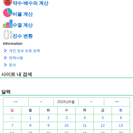
약수·배수의 계산
비율 계산
수열 계산
진수 변환
Information
개인 정보 보호 정책
면책사항
문의
사이트 내 검색
달력
<<
<
2026년6월
>
>>
일
월
화
수
목
금
토
31
1
2
3
4
5
6
7
8
9
10
11
12
13