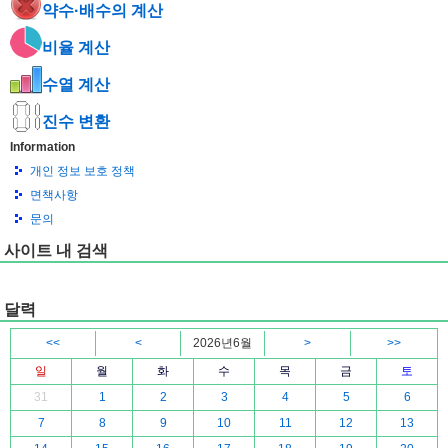
약수·배수의 계산
비율 계산
수열 계산
진수 변환
Information
개인 정보 보호 정책
면책사항
문의
사이트 내 검색
달력
<<
<
2026년6월
>
>>
일
월
화
수
목
금
토
31
1
2
3
4
5
6
7
8
9
10
11
12
13