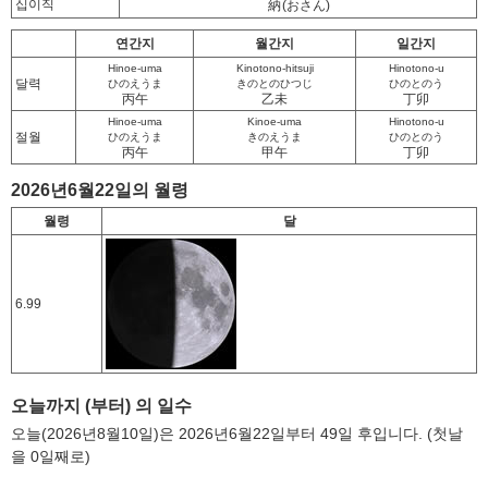
십이직
納
(おさん)
연간지
월간지
일간지
Hinoe-uma
Kinotono-hitsuji
Hinotono-u
달력
ひのえうま
きのとのひつじ
ひのとのう
丙午
乙未
丁卯
Hinoe-uma
Kinoe-uma
Hinotono-u
절월
ひのえうま
きのえうま
ひのとのう
丙午
甲午
丁卯
2026년6월22일의 월령
월령
달
6.99
오늘까지 (부터) 의 일수
오늘(2026년8월10일)은 2026년6월22일부터 49일 후입니다. (첫날
을 0일째로)