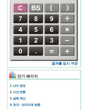
결과를 임시 저장
인기 페이지
1.
난수 생성
2.
시간 변환
3.
날짜 계산
4.
전각⇔반각으로 변환