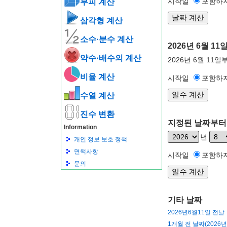
시작일
포함하
부피 계산
삼각형 계산
소수·분수 계산
2026년 6월 
약수·배수의 계산
2026년 6월 11
비율 계산
시작일
포함하
수열 계산
진수 변환
지정된 날짜부터 
Information
년
개인 정보 보호 정책
면책사항
시작일
포함하
문의
기타 날짜
2026년6월11일 전날
1개월 전 날짜(2026년 