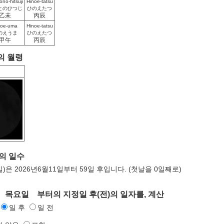
ono-hitsuji
Hinoe-tatsu
とのひつじ
ひのえたつ
乙未
丙辰
noe-uma
Hinoe-tatsu
のえうま
ひのえたつ
甲午
丙辰
의 월령
 의 일수
일)은 2026년6월11일부터 59일 후입니다. (첫날을 0일째로)
일 목요일 부터의 지정일 후(전)의 일자를, 계산
일 후
일 전