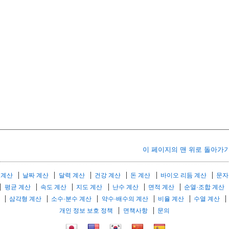
이 페이지의 맨 위로 돌아가
 계산
날짜 계산
달력 계산
건강 계산
돈 계산
바이오 리듬 계산
문자
평균 계산
속도 계산
지도 계산
난수 계산
면적 계산
순열·조합 계산
삼각형 계산
소수·분수 계산
약수·배수의 계산
비율 계산
수열 계산
개인 정보 보호 정책
면책사항
문의