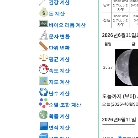
Hinoe-uma
Kinot
건강 계산
달력
ひのえうま
きの
丙午
돈 계산
Hinoe-uma
Ki
절월
ひのえうま
き
바이오 리듬 계산
丙午
2026년6월11일
문자 변환
월령
달
단위 변환
평균 계산
25.27
속도 계산
지도 계산
난수 계산
오늘까지 (부터)
오늘(2026년8월9
순열·조합 계산
확률 계산
2026년6월11
면적 계산