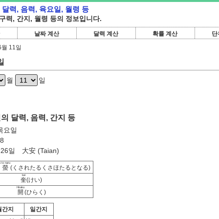
본 달력, 음력, 육요일, 월령 등
 구력, 간지, 월령 등의 정보입니다.
날짜 계산
달력 계산
확률 계산
단
6월 11일
일
월
일
일의 달력, 음력, 간지 등
 목요일
8
26일 大安 (Taian)
 to naru
螢
(くされたるくさほたるとなる)
kei
奎
(けい)
Hiraku
開
(ひらく)
월간지
일간지