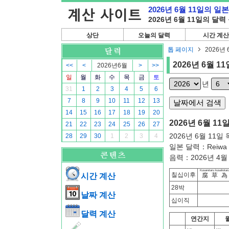
2026년 6월 11일의 일
2026년 6월 11일의 달력
상단
오늘의 달력
시간 계산
톱 페이지
2026년 
2026년 6월 11
<<
<
2026년6월
>
>>
일
월
화
수
목
금
토
년
31
1
2
3
4
5
6
7
8
9
10
11
12
13
14
15
16
17
18
19
20
2026년 6월 11
21
22
23
24
25
26
27
2026년 6월 11일
28
29
30
1
2
3
4
일본 달력：Reiwa 
음력：2026년 4월 
Kusaretaru kusahotaru
칠십이후
시간 계산
腐草為
28박
날짜 계산
십이직
달력 계산
연간지