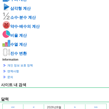
삼각형 계산
소수·분수 계산
약수·배수의 계산
비율 계산
수열 계산
진수 변환
Information
개인 정보 보호 정책
면책사항
문의
사이트 내 검색
달력
<<
<
2026년8월
>
>>