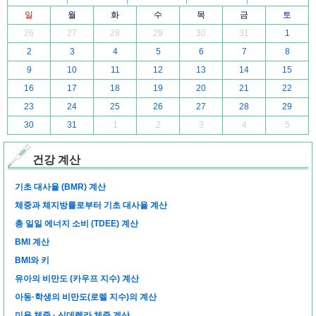
일
월
화
수
목
금
토
26
27
28
29
30
31
1
2
3
4
5
6
7
8
9
10
11
12
13
14
15
16
17
18
19
20
21
22
23
24
25
26
27
28
29
30
31
1
2
3
4
5
건강 계산
기초 대사율 (BMR) 계산
체중과 체지방률로부터 기초 대사율 계산
총 일일 에너지 소비 (TDEE) 계산
BMI 계산
BMI와 키
유아의 비만도 (카우프 지수) 계산
아동·학생의 비만도(로렐 지수)의 계산
미용 체중 · 신데렐라 체중 계산