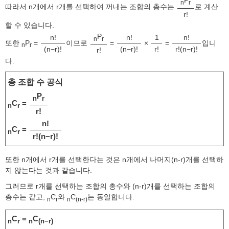
n
r
따라서 n개에서 r개를 선택하여 꺼내는 조합의 총수는
로 계산
r!
할 수 있습니다.
P
n!
n!
1
n!
n
r
또한
P
=
이므로
=
×
=
입니
n
r
(n−r)!
(n−r)!
r!
r!(n−r)!
r!
다.
총 조합 수 공식
P
n
r
C
=
n
r
r!
n!
C
=
n
r
r!(n−r)!
또한 n개에서 r개를 선택한다는 것은 n개에서 나머지(n-r)개를 선택하
지 않는다는 것과 같습니다.
그러므로 r개를 선택하는 조합의 총수와 (n-r)개를 선택하는 조합의
총수는 같고,
C
와
C
는 동일합니다.
n
r
n
(n-r)
C
=
C
n
r
n
(n−r)