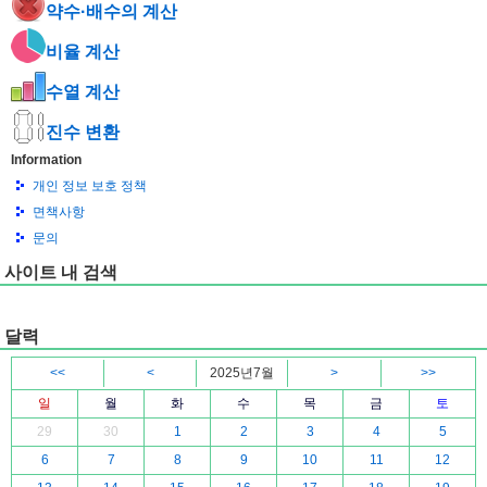
약수·배수의 계산
비율 계산
수열 계산
진수 변환
Information
개인 정보 보호 정책
면책사항
문의
사이트 내 검색
달력
<<
<
2025년7월
>
>>
일
월
화
수
목
금
토
29
30
1
2
3
4
5
6
7
8
9
10
11
12