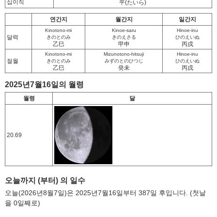
십이직
平
(たいら)
연간지
월간지
일간지
Kinotono-mi
Kinoe-saru
Hinoe-inu
달력
きのとのみ
きのえさる
ひのえいぬ
乙巳
甲申
丙戌
Kinotono-mi
Mizunotono-hitsuji
Hinoe-inu
절월
きのとのみ
みずのとのひつじ
ひのえいぬ
乙巳
癸未
丙戌
2025년7월16일의 월령
월령
달
20.69
오늘까지 (부터) 의 일수
오늘(2026년8월7일)은 2025년7월16일부터 387일 후입니다. (첫날
을 0일째로)