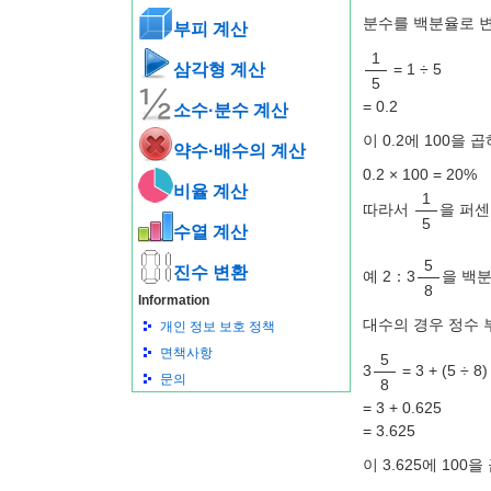
분수를 백분율로 변
부피 계산
1
삼각형 계산
= 1 ÷ 5
5
= 0.2
소수·분수 계산
이 0.2에 100을
약수·배수의 계산
0.2 × 100 = 20%
비율 계산
1
따라서
을 퍼센
5
수열 계산
5
진수 변환
예 2：3
을 백
8
Information
대수의 경우 정수 부
개인 정보 보호 정책
면책사항
5
3
= 3 + (5 ÷ 8)
문의
8
= 3 + 0.625
= 3.625
이 3.625에 10