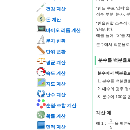
“밴드 수로 입력”
건강 계산
정수 부분, 분자, 
돈 계산
“반올림할 소수점 
있습니다.
바이오 리듬 계산
예를 들어, “2”
문자 변환
분수에서 백분율로 
단위 변환
분수를 백분율로
평균 계산
속도 계산
분수에서 백분율로
1. 분수를 백분율
지도 계산
2. 대수의 경우 
난수 계산
3. 분수에 100
순열·조합 계산
계산 예
확률 계산
1
예 1：
을 백분
면적 계산
5