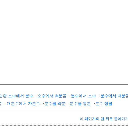
순환 소수에서 분수
·
소수에서 백분율
·
분수에서 소수
·
분수에서 백분
수
·
대분수에서 가분수
·
분수를 약분
·
분수를 통분
·
분수 정렬
이 페이지의 맨 위로 돌아가