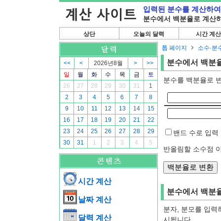
입력된 분수를 계산하여
분수에서 백분율로 계산하
상단
오늘의 달력
시간 계산
톱 페이지
소수·분
분수에서 백분
<<
<
2026년8월
>
>>
일
월
화
수
목
금
토
분수를 백분율로 
26
27
28
29
30
31
1
2
3
4
5
6
7
8
9
10
11
12
13
14
15
16
17
18
19
20
21
22
23
24
25
26
27
28
29
밴드 수로 입력
30
31
1
2
3
4
5
반올림할 소수점 
시간 계산
분수에서 백분율
날짜 계산
분자, 분모를 입력
달력 계산
시됩니다.