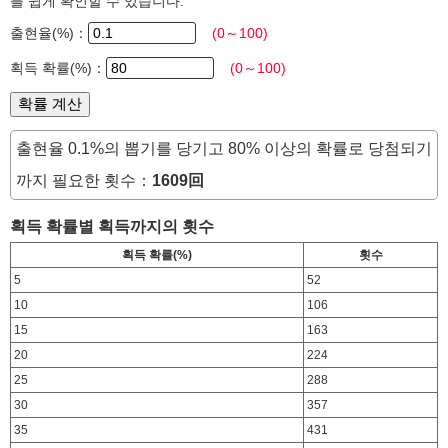
를 쉽게 확인할 수 있습니다.
출현율(%)：
(0～100)
획득 확률(%)：
(0～100)
출현율 0.1%의 뽑기를 당기고 80% 이상의 확률로 당첨되기
까지 필요한 횟수：
1609回
획득 확률별 획득까지의 횟수
획득 확률(%)
횟수
5
52
10
106
15
163
20
224
25
288
30
357
35
431