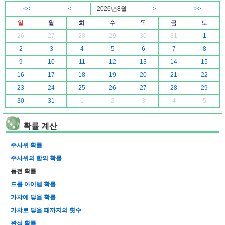
<<
<
2026년8월
>
>>
일
월
화
수
목
금
토
26
27
28
29
30
31
1
2
3
4
5
6
7
8
9
10
11
12
13
14
15
16
17
18
19
20
21
22
23
24
25
26
27
28
29
30
31
1
2
3
4
5
확률 계산
주사위 확률
주사위의 합의 확률
동전 확률
드롭 아이템 확률
가챠에 닿을 확률
가챠로 닿을 때까지의 횟수
완성 확률