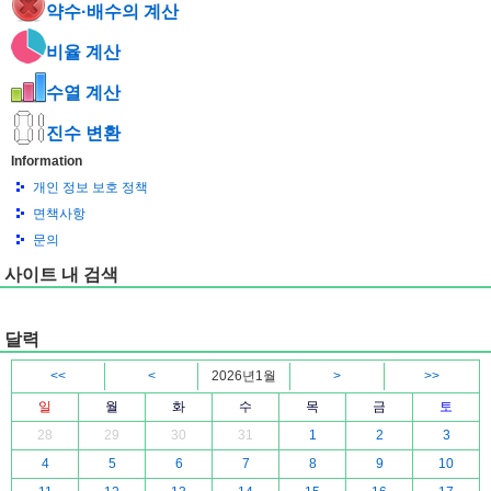
약수·배수의 계산
비율 계산
수열 계산
진수 변환
Information
개인 정보 보호 정책
면책사항
문의
사이트 내 검색
달력
<<
<
2026년1월
>
>>
일
월
화
수
목
금
토
28
29
30
31
1
2
3
4
5
6
7
8
9
10