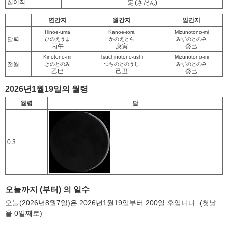
십이직
定
(さだん)
연간지
월간지
일간지
Hinoe-uma
Kanoe-tora
Mizunotono-mi
달력
ひのえうま
かのえとら
みずのとのみ
丙午
庚寅
癸巳
Kinotono-mi
Tsuchinotono-ushi
Mizunotono-mi
절월
きのとのみ
つちのとのうし
みずのとのみ
乙巳
己丑
癸巳
2026년1월19일의 월령
월령
달
0.3
오늘까지 (부터) 의 일수
오늘(2026년8월7일)은 2026년1월19일부터 200일 후입니다. (첫날
을 0일째로)