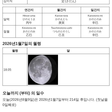
십이직
定
(さだん)
연간지
월간지
일간지
Hinoe-uma
Kanoe-tora
Kanotono-mi
달력
ひのえうま
かのえとら
かのとのみ
丙午
庚寅
辛巳
Kinotono-mi
Tsuchinotono-ushi
Kanotono-mi
절월
きのとのみ
つちのとのうし
かのとのみ
乙巳
己丑
辛巳
2026년1월7일의 월령
월령
달
18.05
오늘까지 (부터) 의 일수
오늘(2026년8월9일)은 2026년1월7일부터 214일 후입니다. (첫날을
0일째로)