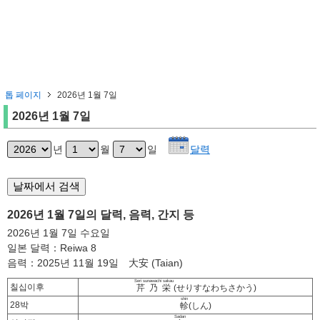
톱 페이지
2026년 1월 7일
2026년 1월 7일
년
월
일
달력
2026년 1월 7일의 달력, 음력, 간지 등
2026년 1월 7일 수요일
일본 달력：Reiwa 8
음력：2025년 11월 19일 大安 (Taian)
Seri sunawachi sakau
칠십이후
芹乃栄
(せりすなわちさかう)
shin
28박
軫
(しん)
Sadan