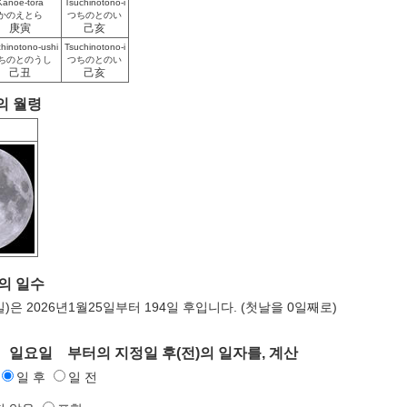
Kanoe-tora
Tsuchinotono-i
かのえとら
つちのとのい
庚寅
己亥
hinotono-ushi
Tsuchinotono-i
ちのとのうし
つちのとのい
己丑
己亥
의 월령
 의 일수
일)은 2026년1월25일부터 194일 후입니다. (첫날을 0일째로)
일 일요일 부터의 지정일 후(전)의 일자를, 계산
일 후
일 전