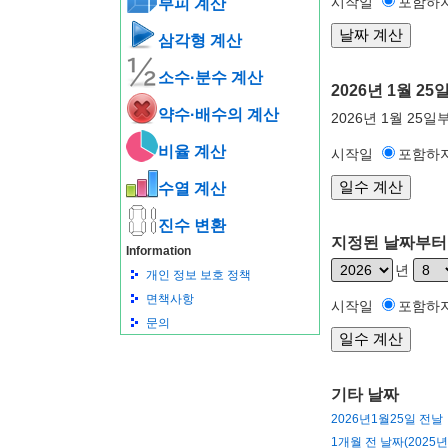
시작일
포함하
부피 계산
삼각형 계산
소수·분수 계산
2026년 1월 
약수·배수의 계산
2026년 1월 25
비율 계산
시작일
포함하
수열 계산
진수 변환
지정된 날짜부터 
Information
년
개인 정보 보호 정책
면책사항
시작일
포함하
문의
기타 날짜
2026년1월25일 전날
1개월 전 날짜(2025년 