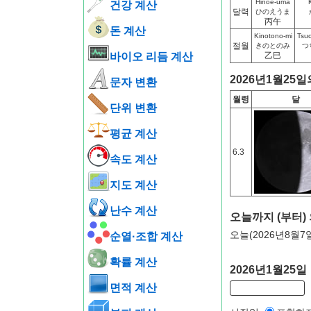
Hinoe-uma
건강 계산
달력
ひのえうま
丙午
돈 계산
Kinotono-mi
Tsuc
절월
きのとのみ
つ
바이오 리듬 계산
乙巳
2026년1월25일
문자 변환
월령
달
단위 변환
평균 계산
6.3
속도 계산
지도 계산
난수 계산
오늘까지 (부터)
오늘(2026년8월7
순열·조합 계산
확률 계산
2026년1월25
면적 계산