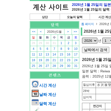
2026년 1월 25일의 일
2026년 1월 25일의 달력
상단
오늘의 달력
시간 계산
톱 페이지
2026년 
2026년 1월 25
<<
<
2026년1월
>
>>
일
월
화
수
목
금
토
년
28
29
30
31
1
2
3
4
5
6
7
8
9
10
11
12
13
14
15
16
17
2026년 1월 25
18
19
20
21
22
23
24
2026년 1월 25일
25
26
27
28
29
30
31
일본 달력：Reiwa 
음력：2025년 12월
Kiwamizu koori tsume
칠십이후
시간 계산
水沢腹
28박
날짜 계산
십이직
달력 계산
연간지