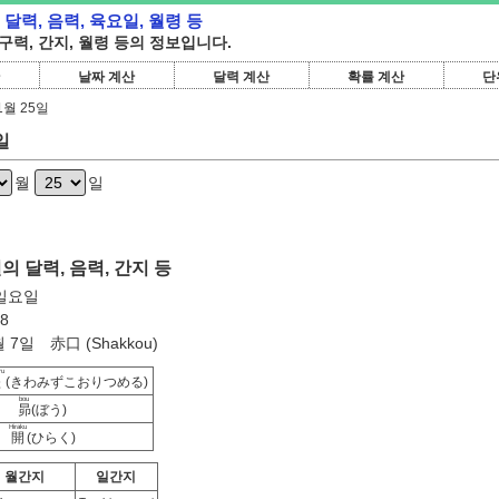
본 달력, 음력, 육요일, 월령 등
 구력, 간지, 월령 등의 정보입니다.
날짜 계산
달력 계산
확률 계산
단
1월 25일
일
월
일
일의 달력, 음력, 간지 등
 일요일
8
 7일 赤口 (Shakkou)
ru
堅
(きわみずこおりつめる)
bou
昴
(ぼう)
Hiraku
開
(ひらく)
월간지
일간지