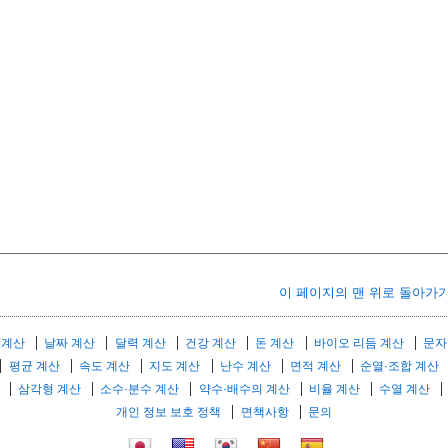
이 페이지의 맨 위로 돌아가
 계산
날짜 계산
달력 계산
건강 계산
돈 계산
바이오 리듬 계산
문자
평균 계산
속도 계산
지도 계산
난수 계산
면적 계산
순열·조합 계산
삼각형 계산
소수·분수 계산
약수·배수의 계산
비율 계산
수열 계산
개인 정보 보호 정책
면책사항
문의