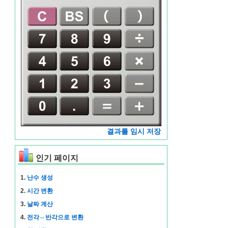
결과를 임시 저장
인기 페이지
1.
난수 생성
2.
시간 변환
3.
날짜 계산
4.
전각⇔반각으로 변환