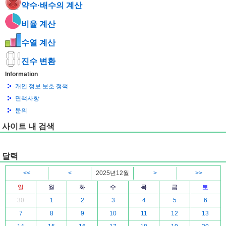
약수·배수의 계산
비율 계산
수열 계산
진수 변환
Information
개인 정보 보호 정책
면책사항
문의
사이트 내 검색
달력
<<
<
2025년12월
>
>>
일
월
화
수
목
금
토
30
1
2
3
4
5
6
7
8
9
10
11
12
13