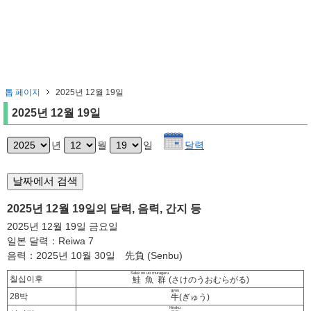
톱 페이지
2025년 12월 19일
2025년 12월 19일
년
월
일
달력
2025년 12월 19일의 달력, 음력, 간지 등
2025년 12월 19일 금요일
일본 달력：Reiwa 7
음력：2025년 10월 30일 先負 (Senbu)
Sake no uo muragaru
칠십이후
鮭魚群
(さけのうおむらがる)
gyuu
28박
牛
(ぎゅう)
Hiraku