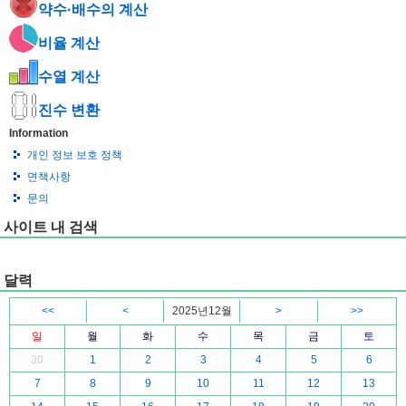
약수·배수의 계산
비율 계산
수열 계산
진수 변환
Information
개인 정보 보호 정책
면책사항
문의
사이트 내 검색
달력
<<
<
2025년12월
>
>>
일
월
화
수
목
금
토
30
1
2
3
4
5
6
7
8
9
10
11
12
13