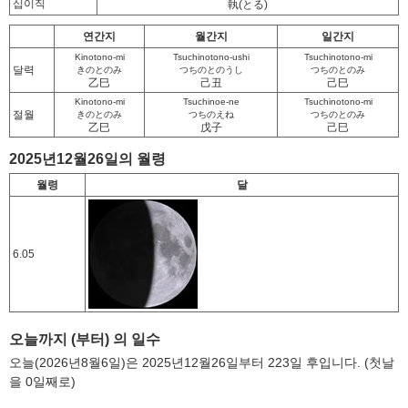
십이직
執
(とる)
연간지
월간지
일간지
Kinotono-mi
Tsuchinotono-ushi
Tsuchinotono-mi
달력
きのとのみ
つちのとのうし
つちのとのみ
乙巳
己丑
己巳
Kinotono-mi
Tsuchinoe-ne
Tsuchinotono-mi
절월
きのとのみ
つちのえね
つちのとのみ
乙巳
戊子
己巳
2025년12월26일의 월령
월령
달
6.05
오늘까지 (부터) 의 일수
오늘(2026년8월6일)은 2025년12월26일부터 223일 후입니다. (첫날
을 0일째로)