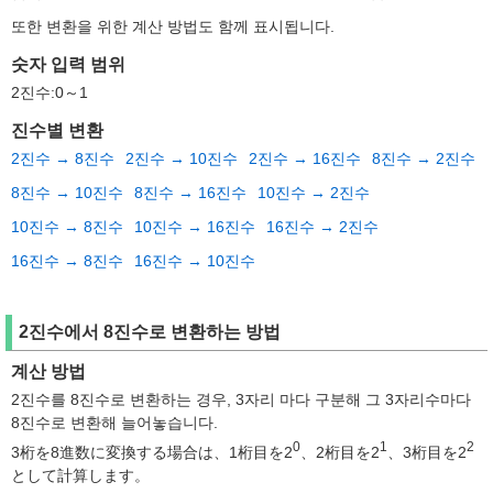
또한 변환을 위한 계산 방법도 함께 표시됩니다.
숫자 입력 범위
2진수:0～1
진수별 변환
2진수 → 8진수
2진수 → 10진수
2진수 → 16진수
8진수 → 2진수
8진수 → 10진수
8진수 → 16진수
10진수 → 2진수
10진수 → 8진수
10진수 → 16진수
16진수 → 2진수
16진수 → 8진수
16진수 → 10진수
2진수에서 8진수로 변환하는 방법
계산 방법
2진수를 8진수로 변환하는 경우, 3자리 마다 구분해 그 3자리수마다
8진수로 변환해 늘어놓습니다.
0
1
2
3桁を8進数に変換する場合は、1桁目を2
、2桁目を2
、3桁目を2
として計算します。