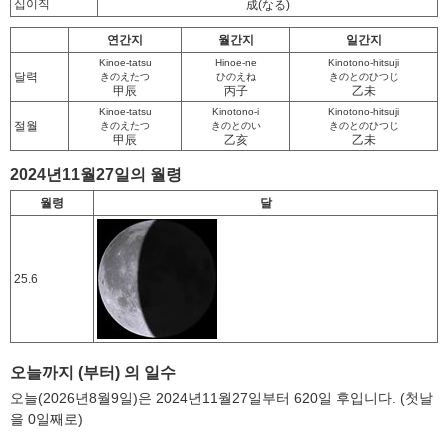
십이직
成
(なる)
연간지
월간지
일간지
Kinoe-tatsu
Hinoe-ne
Kinotono-hitsuji
달력
きのえたつ
ひのえね
きのとのひつじ
甲辰
丙子
乙未
Kinoe-tatsu
Kinotono-i
Kinotono-hitsuji
절월
きのえたつ
きのとのい
きのとのひつじ
甲辰
乙亥
乙未
2024년11월27일의 월령
월령
달
25.6
오늘까지 (부터) 의 일수
오늘(2026년8월9일)은 2024년11월27일부터 620일 후입니다. (첫날
을 0일째로)