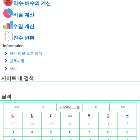
약수·배수의 계산
비율 계산
수열 계산
진수 변환
Information
개인 정보 보호 정책
면책사항
문의
사이트 내 검색
달력
<<
<
2024년11월
>
>>
일
월
화
수
목
금
토
27
28
29
30
31
1
2
3
4
5
6
7
8
9