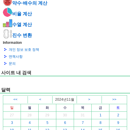
약수·배수의 계산
비율 계산
수열 계산
진수 변환
Information
개인 정보 보호 정책
면책사항
문의
사이트 내 검색
달력
<<
<
2024년11월
>
>>
일
월
화
수
목
금
토
27
28
29
30
31
1
2
3
4
5
6
7
8
9