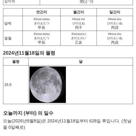
십이직
閉
(とづ)
연간지
월간지
일간지
Kinoe-tatsu
Hinoe-ne
Hinoe-inu
달력
きのえたつ
ひのえね
ひのえいぬ
甲辰
丙子
丙戌
Kinoe-tatsu
Kinotono-i
Hinoe-inu
절월
きのえたつ
きのとのい
ひのえいぬ
甲辰
乙亥
丙戌
2024년11월18일의 월령
월령
달
16.6
오늘까지 (부터) 의 일수
오늘(2026년8월8일)은 2024년11월18일부터 628일 후입니다. (첫날
을 0일째로)