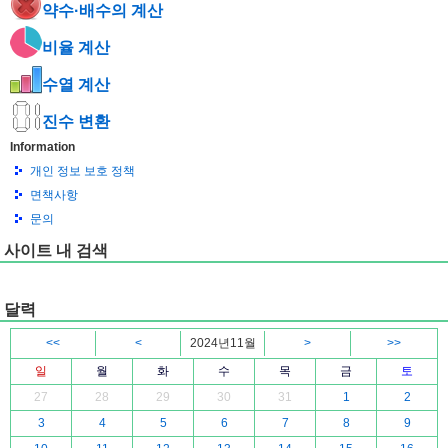
약수·배수의 계산
비율 계산
수열 계산
진수 변환
Information
개인 정보 보호 정책
면책사항
문의
사이트 내 검색
달력
<<
<
2024년11월
>
>>
일
월
화
수
목
금
토
27
28
29
30
31
1
2
3
4
5
6
7
8
9