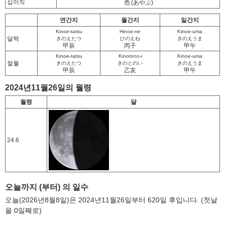
십이직
危
(あやぶ)
연간지
월간지
일간지
Kinoe-tatsu
Hinoe-ne
Kinoe-uma
달력
きのえたつ
ひのえね
きのえうま
甲辰
丙子
甲午
Kinoe-tatsu
Kinotono-i
Kinoe-uma
절월
きのえたつ
きのとのい
きのえうま
甲辰
乙亥
甲午
2024년11월26일의 월령
월령
달
24.6
오늘까지 (부터) 의 일수
오늘(2026년8월8일)은 2024년11월26일부터 620일 후입니다. (첫날
을 0일째로)