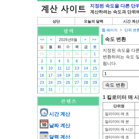
지정된 속도을 다른 단
계산하려는 속도과 단위에
상단
오늘의 달력
시간 계산
톱 페이지
단위 변
속도 변환
<<
<
2026년8월
>
>>
일
월
화
수
목
금
토
지정된 속도을 다른
26
27
28
29
30
31
1
변환하려는 속도 및
2
3
4
5
6
7
8
됩니다.
9
10
11
12
13
14
15
16
17
18
19
20
21
22
23
24
25
26
27
28
29
30
31
1
2
3
4
5
1 킬로미터 매 
단위명
시간 계산
밀리미터 매 초
밀리미터 매 분
날짜 계산
밀리미터 매 시간
달력 계산
센티미터 매 초