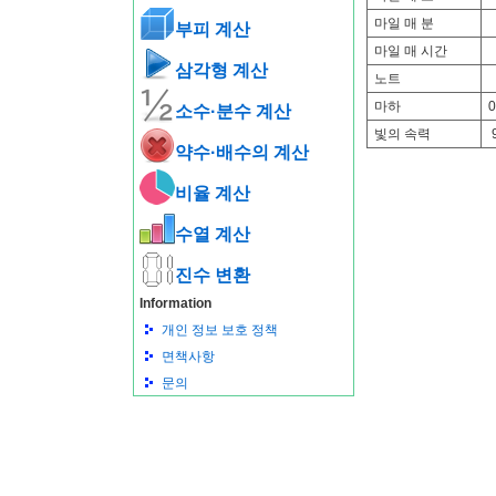
마일 매 분
부피 계산
마일 매 시간
삼각형 계산
노트
마하
0
소수·분수 계산
빛의 속력
약수·배수의 계산
비율 계산
수열 계산
진수 변환
Information
개인 정보 보호 정책
면책사항
문의