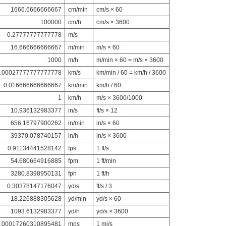
1666.6666666667
cm/min
cm/s × 60
100000
cm/h
cm/s × 3600
0.27777777777778
m/s
16.666666666667
m/min
m/s × 60
1000
m/h
m/min × 60 = m/s × 3600
.00027777777777778
km/s
km/min / 60 = km/h / 3600
0.016666666666667
km/min
km/h / 60
1
km/h
m/s × 3600/1000
10.936132983377
in/s
ft/s × 12
656.16797900262
in/min
in/s × 60
39370.078740157
in/h
in/s × 3600
0.91134441528142
fps
1 ft/s
54.680664916885
fpm
1 ft/min
3280.8398950131
fph
1 ft/h
0.30378147176047
yd/s
ft/s / 3
18.226888305628
yd/min
yd/s × 60
1093.6132983377
yd/h
yd/s × 3600
.00017260310895481
mps
1 mi/s