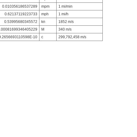
0.010356186537289
mpm
1 mi/min
0.62137119223733
mph
1 mi/h
0.53995680345572
kn
1852 m/s
.00081699346405229
M
340 m/s
9.2656693110598E-10
c
299,792,458 m/s