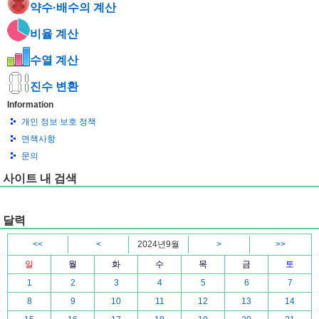
약수·배수의 계산
비율 계산
수열 계산
진수 변환
Information
개인 정보 보호 정책
면책사항
문의
사이트 내 검색
달력
<<
<
2024년9월
>
>>
일
월
화
수
목
금
토
1
2
3
4
5
6
7
8
9
10
11
12
13
14