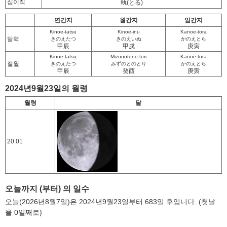
십이직
執
(とる)
연간지
월간지
일간지
Kinoe-tatsu
Kinoe-inu
Kanoe-tora
달력
きのえたつ
きのえいぬ
かのえとら
甲辰
甲戌
庚寅
Kinoe-tatsu
Mizunotono-tori
Kanoe-tora
절월
きのえたつ
みずのとのとり
かのえとら
甲辰
癸酉
庚寅
2024년9월23일의 월령
월령
달
20.01
오늘까지 (부터) 의 일수
오늘(2026년8월7일)은 2024년9월23일부터 683일 후입니다. (첫날
을 0일째로)