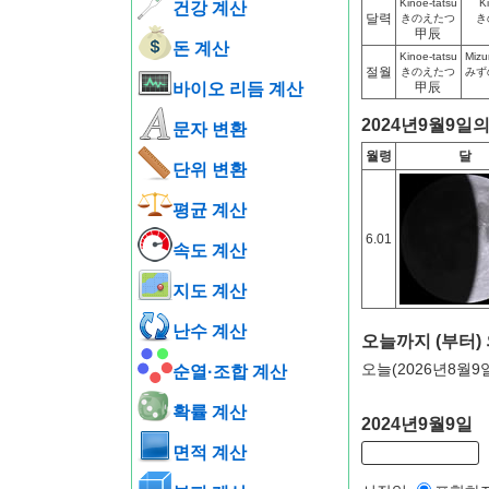
Kinoe-tatsu
K
건강 계산
달력
きのえたつ
き
甲辰
돈 계산
Kinoe-tatsu
Mizu
절월
きのえたつ
みず
바이오 리듬 계산
甲辰
2024년9월9일
문자 변환
월령
달
단위 변환
평균 계산
6.01
속도 계산
지도 계산
난수 계산
오늘까지 (부터)
오늘(2026년8월9
순열·조합 계산
확률 계산
2024년9월9일
면적 계산