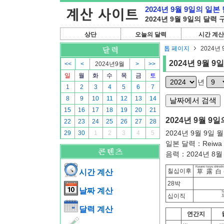
2024년 9월 9일의 일본
2024년 9월 9일의 달력
상단
오늘의 달력
시간 계산
톱 페이지
2024년 
2024년 9월 9일
<<
<
2024년9월
>
>>
일
월
화
수
목
금
토
년
1
2
3
4
5
6
7
8
9
10
11
12
13
14
15
16
17
18
19
20
21
2024년 9월 9일
22
23
24
25
26
27
28
2024년 9월 9일 
29
30
1
2
3
4
5
일본 달력：Reiwa 
음력：2024년 8월 7
Kusano tsuyu shiroshi
칠십이후
시간 계산
草露白
28박
날짜 계산
Ta
십이직
달력 계산
연간지