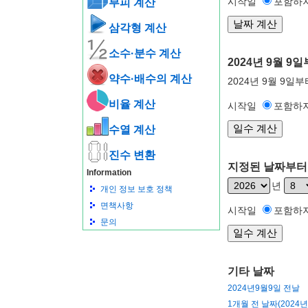
시작일
포함하
부피 계산
삼각형 계산
소수·분수 계산
2024년 9월 
약수·배수의 계산
2024년 9월 9일
비율 계산
시작일
포함하
수열 계산
진수 변환
지정된 날짜부터 
Information
년
개인 정보 보호 정책
면책사항
시작일
포함하
문의
기타 날짜
2024년9월9일 전날
1개월 전 날짜(2024년