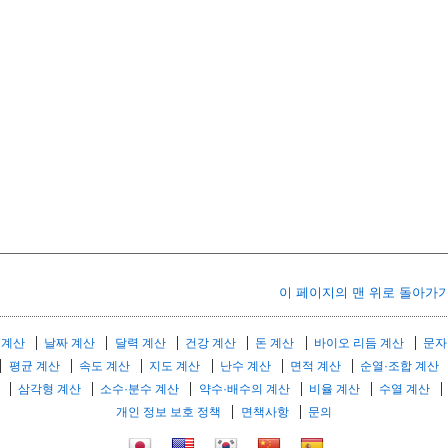
이 페이지의 맨 위로 돌아가
 계산
날짜 계산
달력 계산
건강 계산
돈 계산
바이오 리듬 계산
문자
평균 계산
속도 계산
지도 계산
난수 계산
면적 계산
순열·조합 계산
삼각형 계산
소수·분수 계산
약수·배수의 계산
비율 계산
수열 계산
개인 정보 보호 정책
면책사항
문의