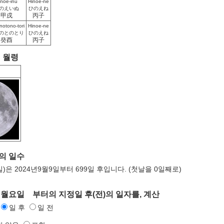
inoe-inu
Hinoe-ne
のえいぬ
ひのえね
甲戌
丙子
notono-tori
Hinoe-ne
のとのとり
ひのえね
癸酉
丙子
의 월령
 의 일수
일)은 2024년9월9일부터 699일 후입니다. (첫날을 0일째로)
 월요일 부터의 지정일 후(전)의 일자를, 계산
일 후
일 전