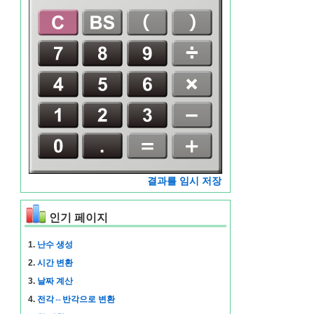
결과를 임시 저장
인기 페이지
1.
난수 생성
2.
시간 변환
3.
날짜 계산
4.
전각⇔반각으로 변환