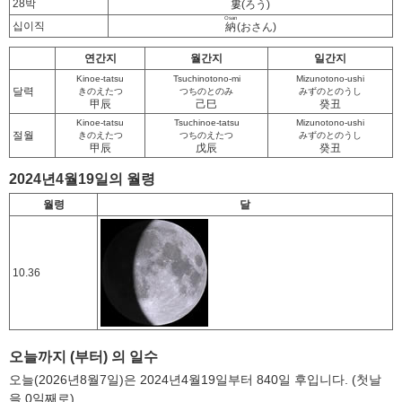
28박
婁
(ろう)
Osan
십이직
納
(おさん)
연간지
월간지
일간지
Kinoe-tatsu
Tsuchinotono-mi
Mizunotono-ushi
달력
きのえたつ
つちのとのみ
みずのとのうし
甲辰
己巳
癸丑
Kinoe-tatsu
Tsuchinoe-tatsu
Mizunotono-ushi
절월
きのえたつ
つちのえたつ
みずのとのうし
甲辰
戊辰
癸丑
2024년4월19일의 월령
월령
달
10.36
오늘까지 (부터) 의 일수
오늘(2026년8월7일)은 2024년4월19일부터 840일 후입니다. (첫날
을 0일째로)