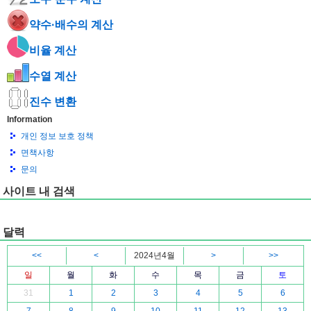
약수·배수의 계산
비율 계산
수열 계산
진수 변환
Information
개인 정보 보호 정책
면책사항
문의
사이트 내 검색
달력
<<
<
2024년4월
>
>>
일
월
화
수
목
금
토
31
1
2
3
4
5
6