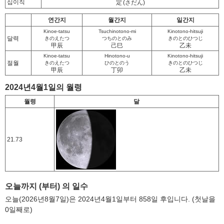
십이직
定
(さだん)
연간지
월간지
일간지
Kinoe-tatsu
Tsuchinotono-mi
Kinotono-hitsuji
달력
きのえたつ
つちのとのみ
きのとのひつじ
甲辰
己巳
乙未
Kinoe-tatsu
Hinotono-u
Kinotono-hitsuji
절월
きのえたつ
ひのとのう
きのとのひつじ
甲辰
丁卯
乙未
2024년4월1일의 월령
월령
달
21.73
오늘까지 (부터) 의 일수
오늘(2026년8월7일)은 2024년4월1일부터 858일 후입니다. (첫날을
0일째로)