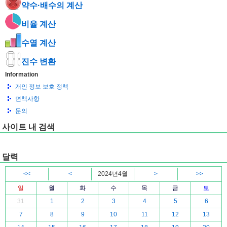
약수·배수의 계산
비율 계산
수열 계산
진수 변환
Information
개인 정보 보호 정책
면책사항
문의
사이트 내 검색
달력
<<
<
2024년4월
>
>>
일
월
화
수
목
금
토
31
1
2
3
4
5
6
7
8
9
10
11
12
13