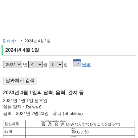
톱 페이지
2024년 4월 1일
2024년 4월 1일
년
월
일
달력
2024년 4월 1일의 달력, 음력, 간지 등
2024년 4월 1일 월요일
일본 달력：Reiwa 6
음력：2024년 2월 23일 赤口 (Shakkou)
Kaminari Sunawachi koe o hassu
칠십이후
雷乃発声
(かみなりすなわちこえをはっす)
chou
28박
張
(ちょう)
Sadan