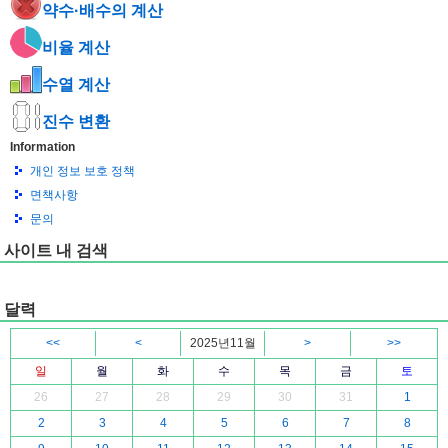
약수·배수의 계산
비율 계산
수열 계산
진수 변환
Information
개인 정보 보호 정책
면책사항
문의
사이트 내 검색
달력
<<
<
2025년11월
>
>>
일
월
화
수
목
금
토
26
27
28
29
30
31
1
2
3
4
5
6
7
8