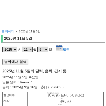
톱 페이지
2025년 11월 5일
2025년 11월 5일
년
월
일
달력
2025년 11월 5일의 달력, 음력, 간지 등
2025년 11월 5일 수요일
일본 달력：Reiwa 7
음력：2025년 9월 16일 赤口 (Shakkou)
Momiji tsuta kibamu
칠십이후
楓蔦黄
(もみじつたきばむ)
shin
28박
参
(しん)
Sadan