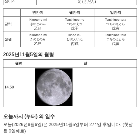
십이직
定
(さだん)
연간지
월간지
일간지
Kinotono-mi
Tsuchinoe-ne
Tsuchinoe-tora
달력
きのとのみ
つちのえね
つちのえとら
乙巳
戊子
戊寅
Kinotono-mi
Hinoe-inu
Tsuchinoe-tora
절월
きのとのみ
ひのえいぬ
つちのえとら
乙巳
丙戌
戊寅
2025년11월5일의 월령
월령
달
14.59
오늘까지 (부터) 의 일수
오늘(2026년8월6일)은 2025년11월5일부터 274일 후입니다. (첫날
을 0일째로)