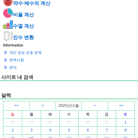
약수·배수의 계산
비율 계산
수열 계산
진수 변환
Information
개인 정보 보호 정책
면책사항
문의
사이트 내 검색
달력
<<
<
2025년11월
>
>>
일
월
화
수
목
금
토
26
27
28
29
30
31
1
2
3
4
5
6
7
8