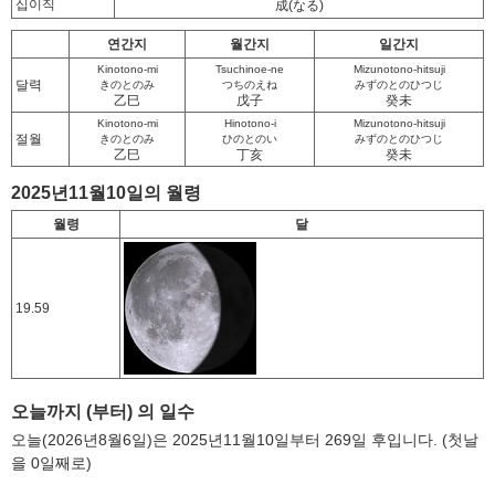
십이직
成
(なる)
연간지
월간지
일간지
Kinotono-mi
Tsuchinoe-ne
Mizunotono-hitsuji
달력
きのとのみ
つちのえね
みずのとのひつじ
乙巳
戊子
癸未
Kinotono-mi
Hinotono-i
Mizunotono-hitsuji
절월
きのとのみ
ひのとのい
みずのとのひつじ
乙巳
丁亥
癸未
2025년11월10일의 월령
월령
달
19.59
오늘까지 (부터) 의 일수
오늘(2026년8월6일)은 2025년11월10일부터 269일 후입니다. (첫날
을 0일째로)