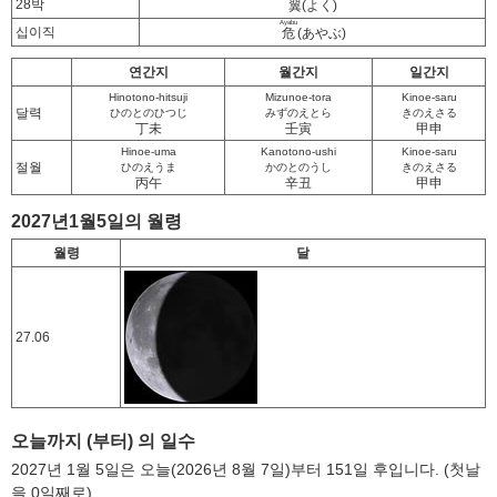
28박
翼
(よく)
Ayabu
십이직
危
(あやぶ)
연간지
월간지
일간지
Hinotono-hitsuji
Mizunoe-tora
Kinoe-saru
달력
ひのとのひつじ
みずのえとら
きのえさる
丁未
壬寅
甲申
Hinoe-uma
Kanotono-ushi
Kinoe-saru
절월
ひのえうま
かのとのうし
きのえさる
丙午
辛丑
甲申
2027년1월5일의 월령
월령
달
27.06
오늘까지 (부터) 의 일수
2027년 1월 5일은 오늘(2026년 8월 7일)부터 151일 후입니다. (첫날
을 0일째로)