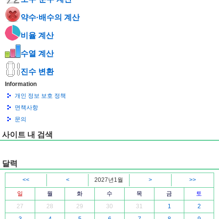
약수·배수의 계산
비율 계산
수열 계산
진수 변환
Information
개인 정보 보호 정책
면책사항
문의
사이트 내 검색
달력
<<
<
2027년1월
>
>>
일
월
화
수
목
금
토
27
28
29
30
31
1
2