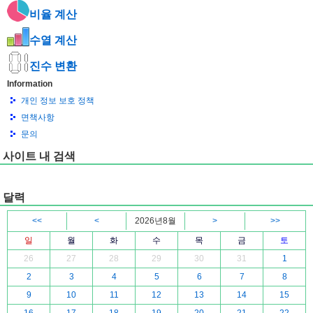
비율 계산
수열 계산
진수 변환
Information
개인 정보 보호 정책
면책사항
문의
사이트 내 검색
달력
<<
<
2026년8월
>
>>
일
월
화
수
목
금
토
26
27
28
29
30
31
1
2
3
4
5
6
7
8
9
10
11
12
13
14
15