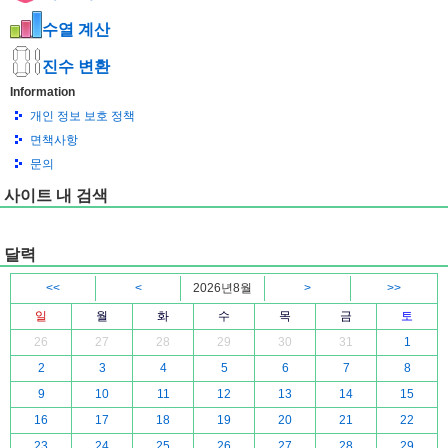
수열 계산
진수 변환
Information
개인 정보 보호 정책
면책사항
문의
사이트 내 검색
달력
<<
<
2026년8월
>
>>
일
월
화
수
목
금
토
26
27
28
29
30
31
1
2
3
4
5
6
7
8
9
10
11
12
13
14
15
16
17
18
19
20
21
22
23
24
25
26
27
28
29