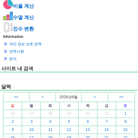
비율 계산
수열 계산
진수 변환
Information
개인 정보 보호 정책
면책사항
문의
사이트 내 검색
달력
<<
<
2026년8월
>
>>
일
월
화
수
목
금
토
26
27
28
29
30
31
1
2
3
4
5
6
7
8
9
10
11
12
13
14
15
16
17
18
19
20
21
22