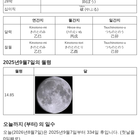
28박
昴
(ぼう)
Yaburu
십이직
破
(やぶる)
연간지
월간지
일간지
Kinotono-mi
Hinoe-inu
Tsuchinotono-u
달력
きのとのみ
ひのえいぬ
つちのとのう
乙巳
丙戌
己卯
Kinotono-mi
Kinotono-tori
Tsuchinotono-u
절월
きのとのみ
きのとのとり
つちのとのう
乙巳
乙酉
己卯
2025년9월7일의 월령
월령
달
14.85
오늘까지 (부터) 의 일수
오늘(2026년8월7일)은 2025년9월7일부터 334일 후입니다. (첫날을
0일째로)