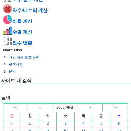
약수·배수의 계산
비율 계산
수열 계산
진수 변환
Information
개인 정보 보호 정책
면책사항
문의
사이트 내 검색
달력
<<
<
2025년9월
>
>>
일
월
화
수
목
금
토
31
1
2
3
4
5
6