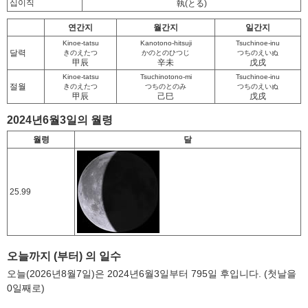
십이직
執
(とる)
연간지
월간지
일간지
Kinoe-tatsu
Kanotono-hitsuji
Tsuchinoe-inu
달력
きのえたつ
かのとのひつじ
つちのえいぬ
甲辰
辛未
戊戌
Kinoe-tatsu
Tsuchinotono-mi
Tsuchinoe-inu
절월
きのえたつ
つちのとのみ
つちのえいぬ
甲辰
己巳
戊戌
2024년6월3일의 월령
월령
달
25.99
오늘까지 (부터) 의 일수
오늘(2026년8월7일)은 2024년6월3일부터 795일 후입니다. (첫날을
0일째로)