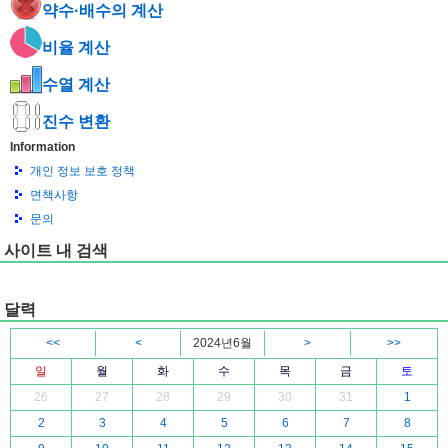
약수·배수의 계산
비율 계산
수열 계산
진수 변환
Information
개인 정보 보호 정책
면책사항
문의
사이트 내 검색
달력
<<
<
2024년6월
>
>>
일
월
화
수
목
금
토
26
27
28
29
30
31
1
2
3
4
5
6
7
8