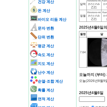
Kinotono-mi
Kan
건강 계산
달력
きのとのみ
か
乙巳
돈 계산
Kinotono-mi
Kan
절월
きのとのみ
か
바이오 리듬 계산
乙巳
2025년4월6일
문자 변환
월령
달
단위 변환
평균 계산
7.64
속도 계산
지도 계산
난수 계산
오늘까지 (부터)
오늘(2026년8월9
순열·조합 계산
확률 계산
2025년4월6일
면적 계산