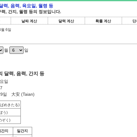
 달력, 음력, 육요일, 월령 등
 구력, 간지, 월령 등의 정보입니다.
날짜 계산
달력 계산
확률 계산
단
4월 6일
월
일
의 달력, 음력, 간지 등
일요일
7
9일 大安 (Taian)
つばめきたる)
(ぼう)
のぞく)
월간지
일간지