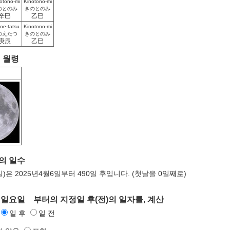
otono-mi
Kinotono-mi
のとのみ
きのとのみ
辛巳
乙巳
oe-tatsu
Kinotono-mi
のえたつ
きのとのみ
庚辰
乙巳
의 월령
 의 일수
일)은 2025년4월6일부터 490일 후입니다. (첫날을 0일째로)
 일요일 부터의 지정일 후(전)의 일자를, 계산
일 후
일 전