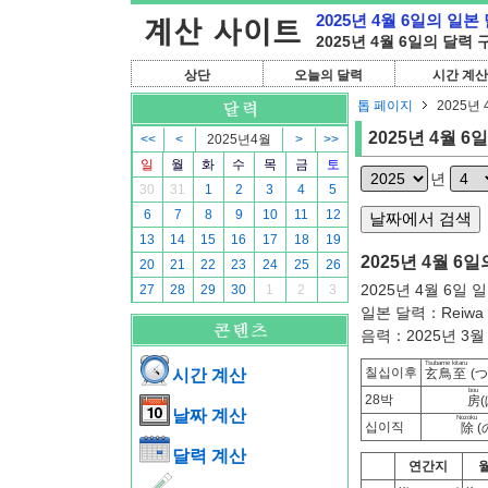
2025년 4월 6일의 일본
2025년 4월 6일의 달력
상단
오늘의 달력
시간 계산
톱 페이지
2025년 
2025년 4월 6일
<<
<
2025년4월
>
>>
일
월
화
수
목
금
토
년
30
31
1
2
3
4
5
6
7
8
9
10
11
12
13
14
15
16
17
18
19
2025년 4월 6일
20
21
22
23
24
25
26
2025년 4월 6일 
27
28
29
30
1
2
3
일본 달력：Reiwa 
음력：2025년 3월 
Tsubame kitaru
칠십이후
시간 계산
玄鳥至
(
bou
28박
房
날짜 계산
Nozoku
십이직
除
(
달력 계산
연간지