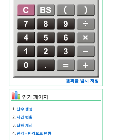
결과를 임시 저장
인기 페이지
1.
난수 생성
2.
시간 변환
3.
날짜 계산
4.
전각⇔반각으로 변환