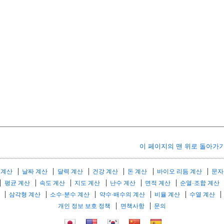
이 페이지의 맨 위로 돌아가
 계산
날짜 계산
달력 계산
건강 계산
돈 계산
바이오 리듬 계산
문자
평균 계산
속도 계산
지도 계산
난수 계산
면적 계산
순열·조합 계산
삼각형 계산
소수·분수 계산
약수·배수의 계산
비율 계산
수열 계산
개인 정보 보호 정책
면책사항
문의